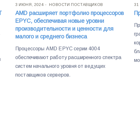
3 ИЮНЯ, 2024
НОВОСТИ ПОСТАВЩИКОВ
31
T
AMD расширяет портфолио процессоров
П
EPYC, обеспечивая новые уровни
Пр
производительности и ценности для
,
гр
малого и среднего бизнеса
ко
Процессоры AMD EPYC серии 4004
бл
обеспечивают работу расширенного спектра
и
мо
систем начального уровня от ведущих
поставщиков серверов.