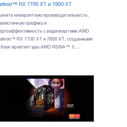
adeon™ RX 7700 XT и 7800 XT
ените невероятную производительность,
алистичную графику и
ергоэффективность с видеокартами AMD
deon™ RX 7700 XT и 7800 XT, созданными
 базе архитектуры AMD RDNA™ 3....