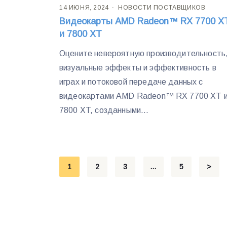
14 ИЮНЯ, 2024
НОВОСТИ ПОСТАВЩИКОВ
Видеокарты AMD Radeon™ RX 7700 X
и 7800 XT
Оцените невероятную производительность
визуальные эффекты и эффективность в
играх и потоковой передаче данных с
видеокартами AMD Radeon™ RX 7700 XT 
7800 XT, созданными...
Пагинация
1
2
3
…
5
>
записей