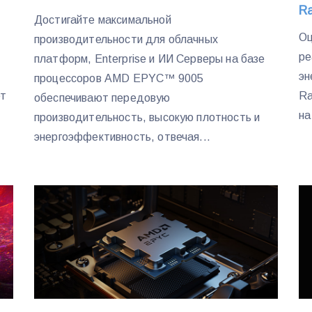
R
Достигайте максимальной
Оц
производительности для облачных
ре
платформ, Enterprise и ИИ Серверы на базе
эн
процессоров AMD EPYC™ 9005
ет
Ra
обеспечивают передовую
на
производительность, высокую плотность и
энергоэффективность, отвечая...