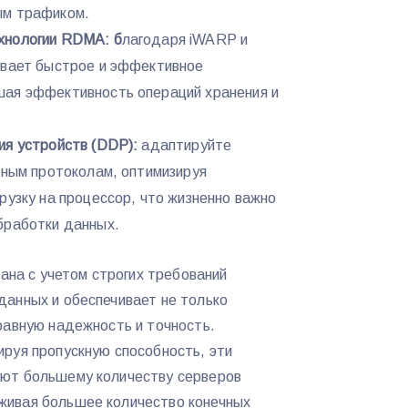
ым трафиком.
хнологии RDMA: б
лагодаря iWARP и
ивает быстрое и эффективное
ая эффективность операций хранения и
ия устройств (DDP):
адаптируйте
тным протоколам, оптимизируя
рузку на процессор, что жизненно важно
бработки данных.
ана с учетом строгих требований
данных и обеспечивает не только
равную надежность и точность.
руя пропускную способность, эти
яют большему количеству серверов
живая большее количество конечных