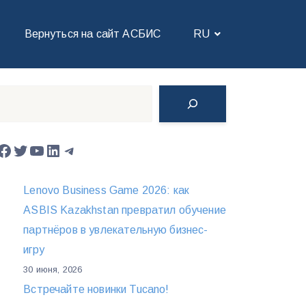
Вернуться на сайт АСБИС
RU
Поиск
Facebook
Twitter
YouTube
LinkedIn
Telegram
Lenovo Business Game 2026: как
ASBIS Kazakhstan превратил обучение
партнёров в увлекательную бизнес-
игру
30 июня, 2026
Встречайте новинки Tucano!