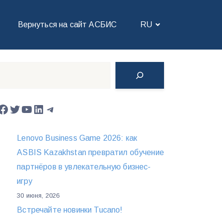
Вернуться на сайт АСБИС
RU
Поиск
Facebook
Twitter
YouTube
LinkedIn
Telegram
Lenovo Business Game 2026: как
ASBIS Kazakhstan превратил обучение
партнёров в увлекательную бизнес-
игру
30 июня, 2026
Встречайте новинки Tucano!