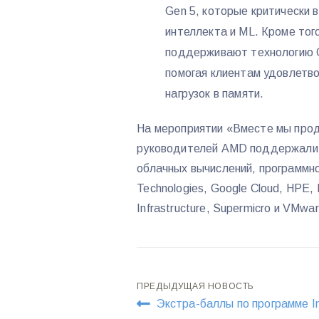
Gen 5, которые критически 
интеллекта и ML. Кроме то
поддерживают технологию 
помогая клиентам удовлетв
нагрузок в памяти.
На мероприятии «Вместе мы про
руководителей AMD поддержали 
облачных вычислений, программно
Technologies, Google Cloud, HPE, 
Infrastructure, Supermicro и VMwar
Навигация
ПРЕДЫДУЩАЯ НОВОСТЬ
Экстра-баллы по программе In