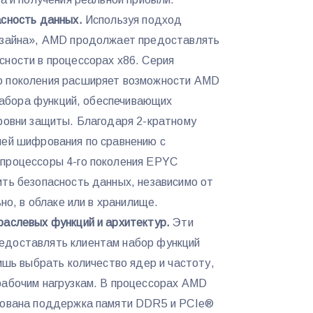
асность данных.
Используя подход
изайна», AMD продолжает предоставлять
сности в процессорах x86. Серия
о поколения расширяет возможности AMD
 набора функций, обеспечивающих
ровни защиты. Благодаря 2-кратному
чей шифрования по сравнению с
процессоры 4-го поколения EPYC
ть безопасность данных, независимо от
ьно, в облаке или в хранилище.
раслевых функций и архитектур.
Эти
едоставлять клиентам набор функций
лишь выбрать количество ядер и частоту,
рабочим нагрузкам. В процессорах AMD
зована поддержка памяти DDR5 и PCIe®