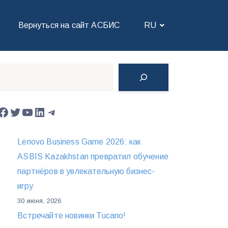
Вернуться на сайт АСБИС
RU
Поиск
Facebook
Twitter
YouTube
LinkedIn
Telegram
Lenovo Business Game 2026: как
ASBIS Kazakhstan превратил обучение
партнёров в увлекательную бизнес-
игру
30 июня, 2026
Встречайте новинки Tucano!