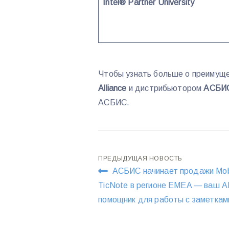
Intel® Partner University
Чтобы узнать больше о преимущ
Alliance
и дистрибьютором
АСБИ
АСБИС.
Навигация
ПРЕДЫДУЩАЯ НОВОСТЬ
АСБИС начинает продажи Mob
по
TicNote в регионе EMEA — ваш A
помощник для работы с заметкам
записям