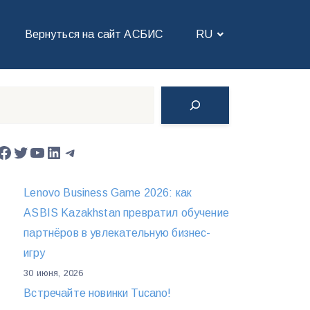
Вернуться на сайт АСБИС
RU
Поиск
Facebook
Twitter
YouTube
LinkedIn
Telegram
Lenovo Business Game 2026: как
ASBIS Kazakhstan превратил обучение
партнёров в увлекательную бизнес-
игру
30 июня, 2026
Встречайте новинки Tucano!