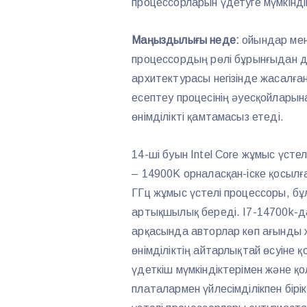
процессорларын үдетуге мүмкінді
Маңыздылығы неде:
ойындар ме
процессордың рөлі бұрынғыдан да 
архитектурасы негізінде жасалған
есептеу процесінің әуесқойларын
өнімділікті қамтамасыз етеді.
14-ші буын Intel Core жұмыс үст
– 14900K орналасқан-іске қосылғ
ГГц жұмыс үстелі процессоры, бұ
артықшылық береді. I7-14700k-
арқасында авторлар көп ағынды 
өнімділіктің айтарлықтай өсуіне 
үдеткіш мүмкіндіктерімен және қ
платалармен үйлесімділікпен бірік