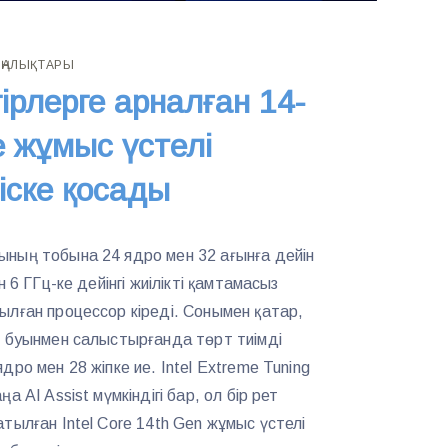
АҢАЛЫҚТАРЫ
гірлерге арналған 14-
re жұмыс үстелі
іске қосады
ының тобына 24 ядро мен 32 ағынға дейін
н 6 ГГц-ке дейінгі жиілікті қамтамасыз
ылған процессор кіреді. Сонымен қатар,
ы буынмен салыстырғанда төрт тиімді
ро мен 28 жіпке ие. Intel Extreme Tuning
а AI Assist мүмкіндігі бар, ол бір рет
тылған Intel Core 14th Gen жұмыс үстелі