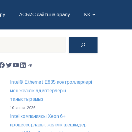
іру
АСБИС сайтына оралу
KK
Поиск
Facebook
Twitter
YouTube
LinkedIn
Telegram
Intel® Ethernet E835 контроллерлері
мен желілік адаптерлерін
таныстырамыз
10 июня, 2026
Intel компаниясы Xeon 6+
процессорлары, желілік шешімдер