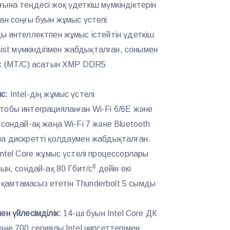
ына теңдесі жоқ үдеткіш мүмкіндіктерін
ан соңғы буын жұмыс үстелі
ы интеллектпен жұмыс істейтін үдеткіш
sist мүмкіндігімен жабдықталған, сонымен
/с (МТ/С) асатын XMP DDR5
с:
Intel-дің жұмыс үстелі
обы интеграцияланған Wi-Fi 6/6E және
сондай-ақ жаңа Wi-Fi 7 және Bluetooth
на дискретті қолдаумен жабдықталған.
Intel Core жұмыс үстелі процессорлары
8
ын, сондай-ақ 80 Гбит/с
дейін екі
ін қамтамасыз ететін Thunderbolt 5 сымды
ен үйлесімділік:
14-ші буын Intel Core ДК
әне 700 сериялы Intel чипсеттерімен