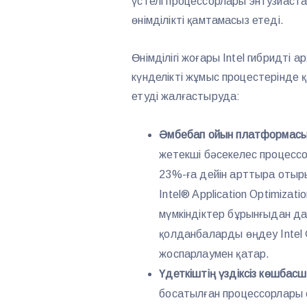
үстелі процессорлары энтузиаста
өнімділікті қамтамасыз етеді.
Өнімділігі жоғары Intel гибридті
күнделікті жұмыс процестерінде қ
етуді жалғастыруда:
Әмбебап ойын платформас
жетекші бәсекелес процессо
23%-ға дейін арттыра отырып
Intel® Application Optimiza
мүмкіндіктер бұрынғыдан д
қолданбаларды өңдеу Intel 
жоспарлаумен қатар.
Үдеткіштің үздіксіз көшбас
босатылған процессорлары