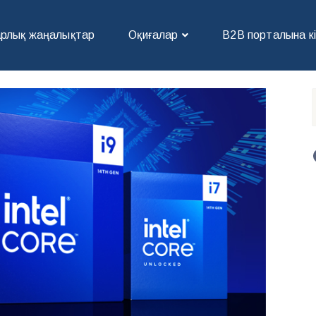
рлық жаңалықтар
Оқиғалар
В2В порталына к