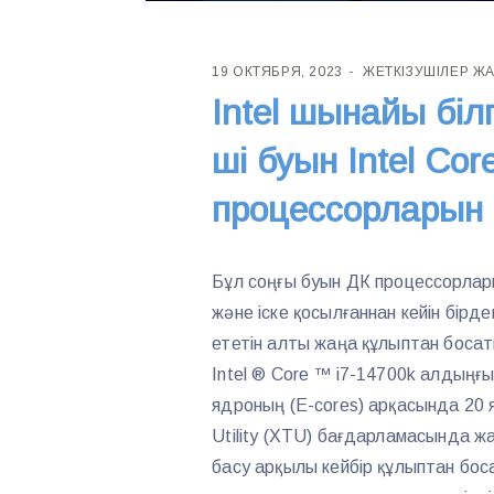
19 ОКТЯБРЯ, 2023
ЖЕТКІЗУШІЛЕР Ж
Intel шынайы біл
ші буын Intel Co
процессорларын 
Бұл соңғы буын ДК процессорлар
және іске қосылғаннан кейін бірде
ететін алты жаңа құлыптан босат
Intel ® Core ™ i7-14700k алдыңғ
ядроның (E-cores) арқасында 20 яд
Utility (XTU) бағдарламасында жаң
басу арқылы кейбір құлыптан боса