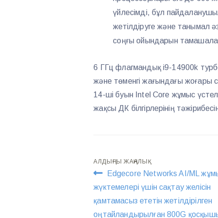
үйлесімді, бұл пайдаланушы
жетілдіруге және танымал әз
соңғы ойындарын тамашалауғ
6 ГГц флагмандық i9-14900k турб
және төменгі жағындағы жоғары
14-ші буын Intel Core жұмыс үст
жақсы ДК білгірлерінің тәжірибес
Навигация
АЛДЫҢҒЫ ЖАҢАЛЫҚ
Edgecore Networks AI/ML жұм
по
жүктемелері үшін сақтау желісін
қамтамасыз ететін жетілдірілген
записям
оңтайландырылған 800G қосқыш