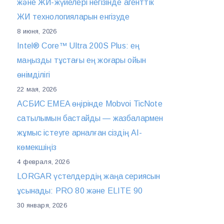
және ЖИ-жүйелері негізінде агенттік
ЖИ технологияларын енгізуде
8 июня, 2026
Intel® Core™ Ultra 200S Plus: ең
маңызды тұстағы ең жоғары ойын
өнімділігі
22 мая, 2026
АСБИС EMEA өңірінде Mobvoi TicNote
сатылымын бастайды — жазбалармен
жұмыс істеуге арналған сіздің AI-
көмекшіңіз
4 февраля, 2026
LORGAR үстелдердің жаңа сериясын
ұсынады: PRO 80 және ELITE 90
30 января, 2026