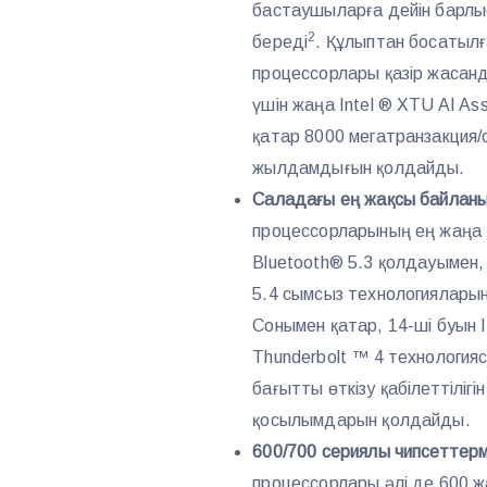
бастаушыларға дейін барлығ
2
береді
. Құлыптан босатылғ
процессорлары қазір жасанд
үшін жаңа Intel ® XTU AI As
қатар 8000 мегатранзакция
жылдамдығын қолдайды.
Саладағы ең жақсы байланы
процессорларының ең жаңа т
Bluetooth® 5.3 қолдауымен, 
5.4 сымсыз технологиялары
Сонымен қатар, 14-ші буын 
Thunderbolt ™ 4 технологияс
бағытты өткізу қабілеттіліг
қосылымдарын қолдайды.
600/700 сериялы чипсеттерм
процессорлары әлі де 600 ж