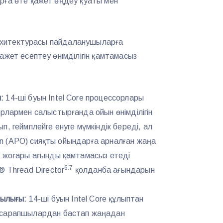
рға өте қажет өңдеу қуаты мен
 архитектурасы пайдаланушыларға
ажет есептеу өнімділігін қамтамасыз
ы:
14-ші буын Intel Core процессорлары
рлармен салыстырғанда ойын өнімділігін
, геймплейге енуге мүмкіндік береді, ал
tion (APO) сияқты ойындарға арналған жаңа
а жоғары ағынды қамтамасыз етеді
6.7
® Thread Director
қолданба ағындарын
шылығы:
14-ші буын Intel Core құлыптан
 сарапшылардан бастап жаңадан