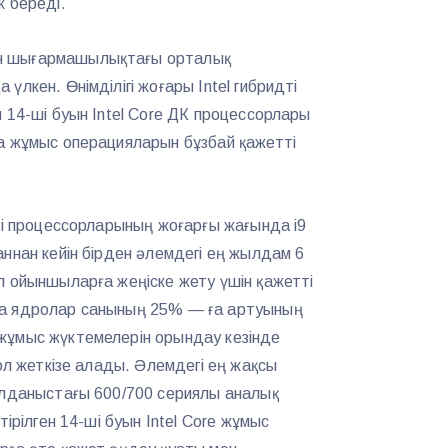
к береді.
н шығармашылықтағы орталық
үлкен. Өнімділігі жоғары Intel гибридті
 14-ші буын Intel Core ДК процессорлары
а жұмыс операцияларын бұзбай қажетті
елі процессорларының жоғарғы жағында i9
аннан кейін бірден әлемдегі ең жылдам 6
л ойыншыларға жеңіске жету үшін қажетті
да ядролар санының 25% — ға артуының
жұмыс жүктемелерін орындау кезінде
қол жеткізе алады. Әлемдегі ең жақсы
олданыстағы 600/700 сериялы аналық
тірілген 14-ші буын Intel Core жұмыс