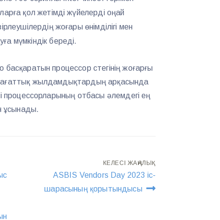
ларға қол жетімді жүйелерді оңай
ірлеушілердің жоғары өнімділігі мен
а мүмкіндік береді.
о басқаратын процессор стегінің жоғарғы
 сағаттық жылдамдықтардың арқасында
елі процессорларының отбасы әлемдегі ең
ін ұсынады.
КЕЛЕСІ ЖАҢАЛЫҚ
ыс
ASBIS Vendors Day 2023 іс-
шарасының қорытындысы
ын