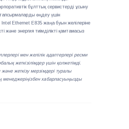
орпоративтік бұлттық сервистерді ұсыну
к тапсырмаларды өңдеу үшін
ntel Ethernet E835 жаңа буын желілеріне
ті және энергия тиімділікті қамтамасыз
ллерлері мен желілік адаптерлері ресми
лық жеткізілімдер үшін қолжетімді.
ы және жеткізу мерзімдері туралы
дің менеджеріңізбен хабарласуыңызды