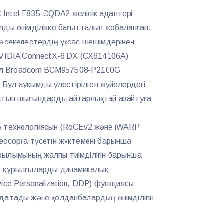
:
Intel E835-CQDA2 желілік адаптері
лды өнімділікке бағытталып жобаланған.
бәсекелестердің ұқсас шешімдерінен
NVIDIA ConnectX-6 DX (CX614106A)
, ал Broadcom BCM957508-P2100G
. Бұл ауқымды үлестірілген жүйелердегі
атын шығындарды айтарлықтай азайтуға
технологиясын (RoCEv2 және iWARP
ессорға түсетін жүктемені барынша
ылымының жалпы тиімділігін барынша
, құрылғыларды динамикалық
ice Personalization, DDP) функциясы
датады және қолданбалардың өнімділігін