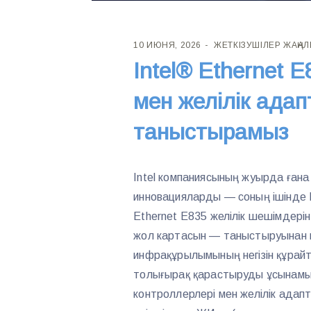
10 ИЮНЯ, 2026
ЖЕТКІЗУШІЛЕР ЖАҢА
Intel® Ethernet 
мен желілік адап
таныстырамыз
Intel компаниясының жуырда ған
инновацияларды — соның ішінде I
Ethernet E835 желілік шешімдері
жол картасын — таныстыруынан ке
инфрақұрылымының негізін құрайт
толығырақ қарастыруды ұсынамыз.
контроллерлері мен желілік адап