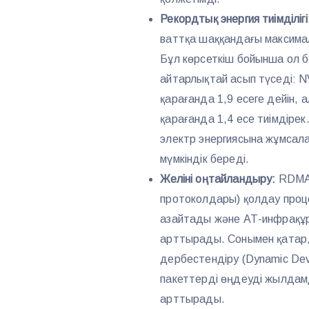
Рекордтық энергия тиімділігі
ваттқа шаққандағы максима
Бұл көрсеткіш бойынша ол 
айтарлықтай асып түседі: 
қарағанда 1,9 есеге дейін
қарағанда 1,4 есе тиімдірек
электр энергиясына жұмсал
мүмкіндік береді.
Желіні оңтайландыру:
RDMA 
протоколдары) қолдау проц
азайтады және АТ-инфрақұр
арттырады. Сонымен қатар
дербестендіру (Dynamic Dev
пакеттерді өңдеуді жылдам
арттырады.