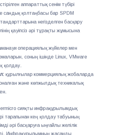
істірілген аппараттық сенім түбірі
әне сандық қолтаңбасы бар SPDM
тандарттарына негізделген басқару
інің қауіпсіз әрі тұрақты жұмысына
аманауи операциялық жүйелер мен
аларын, соның ішінде Linux, VMware
қ қолдау.
л:
құрылғылар коммерциялық жобаларда
арналған және көпжылдық техникалық
ен.
upermicro сияқты инфрақұрылымдық
рі тарапынан кең қолдау табуының
імді әрі басқаруға ыңғайлы желілік
еді. Инфрақұрылымның жасанды