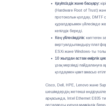
Қауіпсіздік және басқару:
кір
(Hardware Root of Trust) ж
протоколын қолдау, DMTF с
құралдарымен үйлесімде жел
кепілдік береді.
Кең үйлесімділік:
көптеген з
виртуалдыландыру платформ
ESXi және Windows-ты толы
10 жылдан астам өмірлік цик
ұзақ мерзімді пайдалануға 
қолдаумен қамтамасыз етілг
Cisco, Dell, HPE, Lenovo және S
шешімдердің жетекші өндірушіле
арқасында, Intel Ethernet E835 ти
орталарды құруға мүмкіндік бер