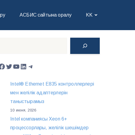
іру
АСБИС сайтына оралу
KK
Поиск
Facebook
Twitter
YouTube
LinkedIn
Telegram
Intel® Ethernet E835 контроллерлері
мен желілік адаптерлерін
таныстырамыз
10 июня, 2026
Intel компаниясы Xeon 6+
процессорлары, желілік шешімдер