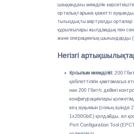
шаққандағы өнімділік көрсеткішт
орталықтарына қажетті ауқымдыл
тығыздықты виртуалды орталар ү
құрылғылары жылдамдық пен сені
және операциялық шығындарды (OP
Негізгі артықшылықта
Қосылым икемділігі:
200 Гбит
қабілеттілігін қамтамасыз 
нан 200 Гбит/с дейінгі конт
конфигурациялары қолжетім
кең ауқымын (соның ішінде
1x200GbE) қолдайды, ал қос
Port Configuration Tool (EP
қолжетімді.