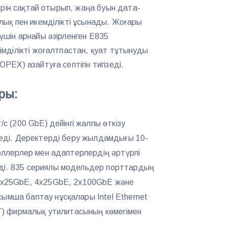
ерін сақтай отырып, жаңа буын дата-
ық пен икемділікті ұсынады. Жоғары
шін арнайы әзірленген E835
мділікті жоғалтпастан, қуат тұтынуды
EX) азайтуға септігін тигізеді.
ры:
/с (200 GbE) дейінгі жалпы өткізу
етеді. Деректерді беру жылдамдығы 10-
роллерлер мен адаптерлердің әртүрлі
ді. 835 сериялы модельдер порттардың
 2x25GbE, 4x25GbE, 2x100GbE және
ымша баптау нұсқалары Intel Ethernet
CT) фирмалық утилитасының көмегімен