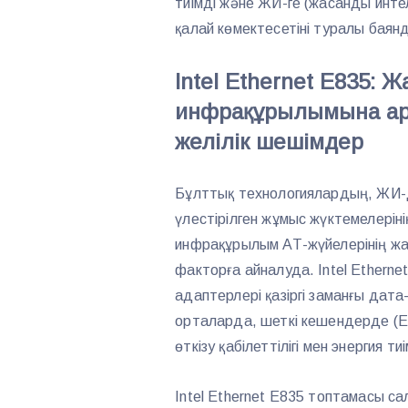
тиімді және ЖИ-ге (жасанды интел
қалай көмектесетіні туралы баян
Intel Ethernet E835: 
инфрақұрылымына арн
желілік шешімдер
Бұлттық технологиялардың, ЖИ-д
үлестірілген жұмыс жүктемелеріні
инфрақұрылым АТ-жүйелерінің жа
факторға айналуда. Intel Etherne
адаптерлері қазіргі заманғы дат
орталарда, шеткі кешендерде (
өткізу қабілеттілігі мен энергия т
Intel Ethernet E835 топтамасы 