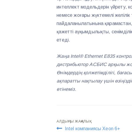
интеллект модельдерін үйрету, к
немесе жоғары жүктемелі желілі
пайдаланылатынына қарамастан, I
қажетті ауқымдылықты, сенімділік
етеді.
Жаңа Intel® Ethernet E835 контро
дистрибьютор АСБИС арқылы жоба
Өнімдердің қолжетімділігі, бағас
ақпаратты нақтылау үшін өзіңіз
өтінеміз.
Навигация
АЛДЫҢҒЫ ЖАҢАЛЫҚ
Intel компаниясы Xeon 6+