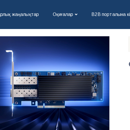
рлық жаңалықтар
Оқиғалар
В2В порталына к