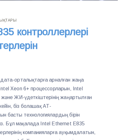
ЛЫҚТАРЫ
E835 контроллерлері
терлерін
а дата-орталықтарға арналған жаңа
ntel Xeon 6+ процессорларын, Intel
н және ЖИ-үдеткіштерінің жаңартылған
йін, біз болашақ АТ-
ын басты технологиялардың бірін
 Бұл мақалада Intel Ethernet E835
терлерінің компанияларға ауқымдалатын,