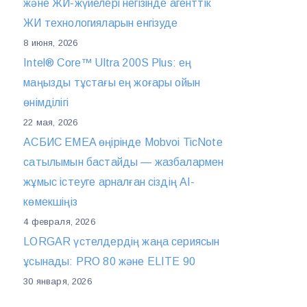
және ЖИ-жүйелері негізінде агенттік
ЖИ технологияларын енгізуде
8 июня, 2026
Intel® Core™ Ultra 200S Plus: ең
маңызды тұстағы ең жоғары ойын
өнімділігі
22 мая, 2026
АСБИС EMEA өңірінде Mobvoi TicNote
сатылымын бастайды — жазбалармен
жұмыс істеуге арналған сіздің AI-
көмекшіңіз
4 февраля, 2026
LORGAR үстелдердің жаңа сериясын
ұсынады: PRO 80 және ELITE 90
30 января, 2026