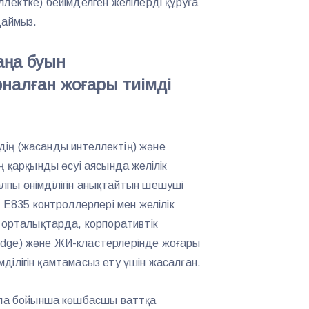
лектке) бейімделген желілерді құруға
даймыз.
Жаңа буын
алған жоғары тиімді
ің (жасанды интеллектің) және
ң қарқынды өсуі аясында желілік
лпы өнімділігін анықтайтын шешуші
t E835 контроллерлері мен желілік
а-орталықтарда, корпоративтік
Edge) және ЖИ-кластерлерінде жоғары
иімділігін қамтамасыз ету үшін жасалған.
сала бойынша көшбасшы ваттқа