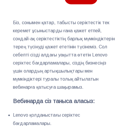
Біз, сонымен қатар, табысты серіктестік тек
керемет ұсыныстарды ғана қажет етпей,
сондай-ақ серіктестіктің барлық мүмкіндіктерін
терең түсінуді қажет ететінін түсінеміз. Сол
себепті сізді алдағы уақытта өтетін Lenovo
серіктес бағдарламалары, сіздің бизнесіңіз
үшін олардың артықшылықтары мен
мүмкіндіктері туралы толық айтылатын
вебинарға қатысуға шақырамыз.
Вебинарда сіз таныса аласыз:
Lenovo қолданыстағы серіктес
бағдарламалары.