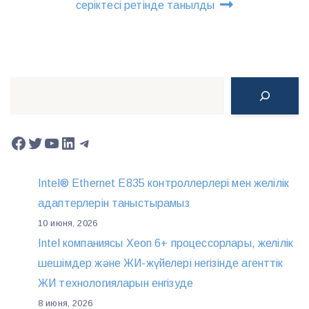
серіктесі ретінде танылды
Поиск
Facebook
Twitter
YouTube
LinkedIn
Telegram
Intel® Ethernet E835 контроллерлері мен желілік
адаптерлерін таныстырамыз
10 июня, 2026
Intel компаниясы Xeon 6+ процессорлары, желілік
шешімдер және ЖИ-жүйелері негізінде агенттік
ЖИ технологияларын енгізуде
8 июня, 2026