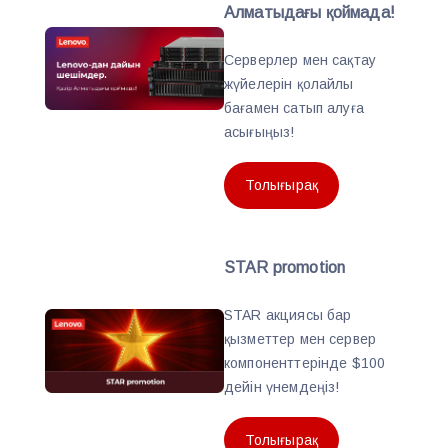
Алматыдағы қоймада!
Серверлер мен сақтау
жүйелерін қолайлы
бағамен сатып алуға
асығыңыз!
Толығырақ
STAR promotion
STAR акциясы бар
қызметтер мен сервер
компоненттерінде $100
дейін үнемдеңіз!
Толығырақ