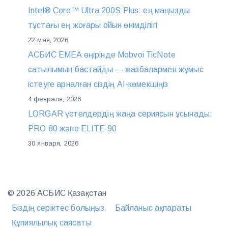
Intel® Core™ Ultra 200S Plus: ең маңызды
тұстағы ең жоғары ойын өнімділігі
22 мая, 2026
АСБИС EMEA өңірінде Mobvoi TicNote
сатылымын бастайды — жазбалармен жұмыс
істеуге арналған сіздің AI-көмекшіңіз
4 февраля, 2026
LORGAR үстелдердің жаңа сериясын ұсынады:
PRO 80 және ELITE 90
30 января, 2026
© 2026 АСБИС Қазақстан
Біздің серіктес болыңыз
Байланыс ақпараты
Құпиялылық саясаты