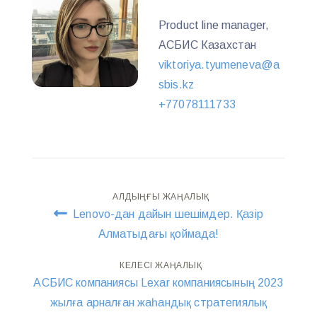
Product line manager,
АСБИС Казахстан
viktoriya.tyumeneva@a
sbis.kz
+77078111733
Навигация
АЛДЫҢҒЫ ЖАҢАЛЫҚ
Lenovo-дан дайын шешімдер. Қазір
по
Алматыдағы қоймада!
записям
КЕЛЕСІ ЖАҢАЛЫҚ
АСБИС компаниясы Lexar компаниясының 2023
жылға арналған жаһандық стратегиялық