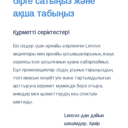
бірге сатыңыз және
ақша табыңыз
Құрметті серіктестер!
Біз сіздер үшін арнайы әзірленген Lenovo
акциялары мен арнайы қосымшаларының жаңа
сериясы іске қосылғанын қуана хабарлаймыз.
Бұл промоакциялар сіздің ұсыныстарыңыздың
топтамасын кеңейтуге және тартымдылығын
арттыруға керемет мүмкіндік бере отыра,
өнімдер мен қызметтердің кең спектрін
қамтиды.
Lenovo-дан дайын
шешімдер. Қазір