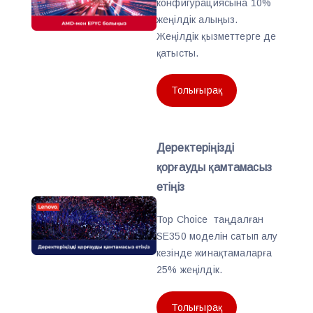
конфигурациясына 10%
жеңілдік алыңыз.
Жеңілдік қызметтерге де
қатысты.
Толығырақ
Деректеріңізді
қорғауды қамтамасыз
етіңіз
Top Choice таңдалған
SE350 моделін сатып алу
кезінде жинақтамаларға
25% жеңілдік.
Толығырақ