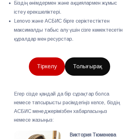
Біздің өнімдермен және ақциялармен жұмыс
істеу ерекшеліктері.
Lenovo және АСБИС бірге серіктестіктен
максималды табыс алу үшін сізге көмектесетін
құралдар мен ресурстар.
Тіркелу
Толығырақ
Егер сізде қандай да бір сұрақтар болса
немесе тапсырысты рәсімдегіңіз келсе, біздің
АСБИС менеджерімізбен хабарласыңыз
немесе жазыңыз:
Виктория Тюменева