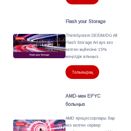
Flash your Storage
ThinkSystem DE/DM/DG All
Flash Storage Arrays кез
келген жүйесіне 15%
жеңілдік алыңыз.
Толығырақ
AMD-мен EPYC
болыңыз
AMD процессорлары бар
кез келген сервер