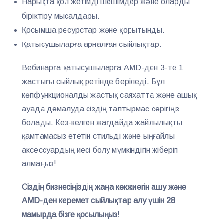
Нарықта қол жетімді шешімдер және оларды
біріктіру мысалдары.
Қосымша ресурстар және қорытынды.
Қатысушыларға арналған сыйлықтар.
Вебинарға қатысушыларға AMD-ден 3-те 1
жастығы сыйлық ретінде беріледі. Бұл
көпфункционалды жастық саяхатта және ашық
ауада демалуда сіздің таптырмас серігіңіз
болады. Кез-келген жағдайда жайлылықты
қамтамасыз ететін стильді және ыңғайлы
аксессуардың иесі болу мүмкіндігін жіберіп
алмаңыз!
Сіздің бизнесіңіздің жаңа көкжиегін ашу және
AMD-ден керемет сыйлықтар алу үшін 28
мамырда бізге қосылыңыз!