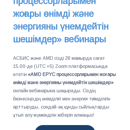
процессорларымен
жоғары өнімді және
энергияны үнемдейтін
шешімдер» вебинары
AСБИС және AMD сізді 28 мамырда сағат
15.00-де (UTC +5) Zoom платформасында
өтетін
«AMD EPYC процессорларымен жоғары
өнімді және энергияны үнемдейтін шешімдер»
онлайн вебинарына шақырады. Сіздің
бизнесіңіздің өнімділігі мен энергия тиімділігін
арттыруды, сондай-ақ құнды сыйлықтарды
ұтып алу мүмкіндігін жіберіп алмаңыз!