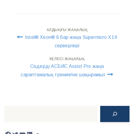
Навигация
АЛДЫҢҒЫ ЖАҢАЛЫҚ
Intel® Xeon® 6 бар жаңа Supermicro X14
по
серверлері
записям
КЕЛЕСІ ЖАҢАЛЫҚ
Сіздерді АСБИС Assist Pro жаңа
сараптамалық тренингіне шақырамыз
Поиск