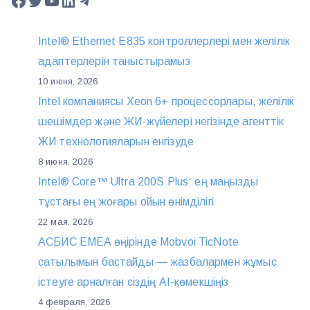
Facebook
Twitter
YouTube
LinkedIn
Telegram
Intel® Ethernet E835 контроллерлері мен желілік
адаптерлерін таныстырамыз
10 июня, 2026
Intel компаниясы Xeon 6+ процессорлары, желілік
шешімдер және ЖИ-жүйелері негізінде агенттік
ЖИ технологияларын енгізуде
8 июня, 2026
Intel® Core™ Ultra 200S Plus: ең маңызды
тұстағы ең жоғары ойын өнімділігі
22 мая, 2026
АСБИС EMEA өңірінде Mobvoi TicNote
сатылымын бастайды — жазбалармен жұмыс
істеуге арналған сіздің AI-көмекшіңіз
4 февраля, 2026