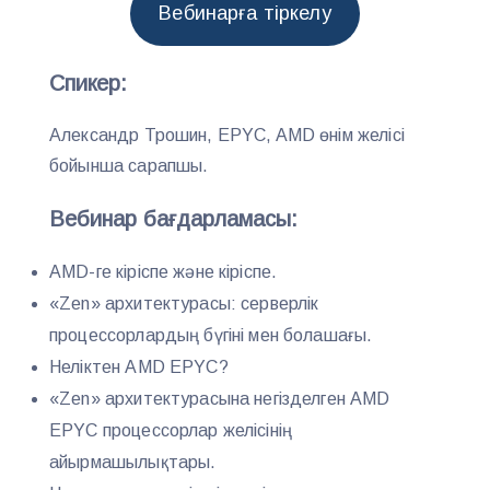
Вебинарға тіркелу
Спикер:
Александр Трошин, EPYC, AMD өнім желісі
бойынша сарапшы.
Вебинар бағдарламасы:
AMD-ге кіріспе және кіріспе.
«Zen» архитектурасы: серверлік
процессорлардың бүгіні мен болашағы.
Неліктен AMD EPYC?
«Zen» архитектурасына негізделген AMD
EPYC процессорлар желісінің
айырмашылықтары.