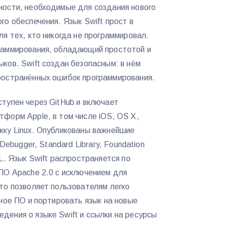
ности, необходимые для создания нового
го обеспечения. Язык Swift прост в
ля тех, кто никогда не программировал.
раммирования, обладающий простотой и
ков. Swift создан безопасным: в нём
ространённых ошибок программирования.
тупен через GitHub и включает
форм Apple, в том числе iOS, OS X,
жку Linux. Опубликованы важнейшие
 Debugger, Standard Library, Foundation
L. Язык Swift распространяется по
ПО Apache 2.0 с исключением для
то позволяет пользователям легко
нное ПО и портировать язык на новые
ения о языке Swift и ссылки на ресурсы