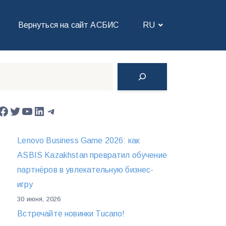
Вернуться на сайт АСБИС
RU
Поиск
Facebook
Twitter
YouTube
LinkedIn
Telegram
Lenovo Business Game 2026: как
ASBIS Kazakhstan превратил обучение
партнёров в увлекательную бизнес-
игру
30 июня, 2026
Встречайте новинки Tucano!