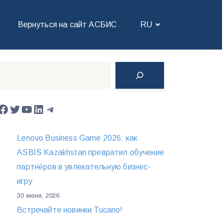
Вернуться на сайт АСБИС
RU
Поиск
Facebook
Twitter
YouTube
LinkedIn
Telegram
Lenovo Business Game 2026: как
ASBIS Kazakhstan превратил обучение
партнёров в увлекательную бизнес-
игру
30 июня, 2026
Встречайте новинки Tucano!