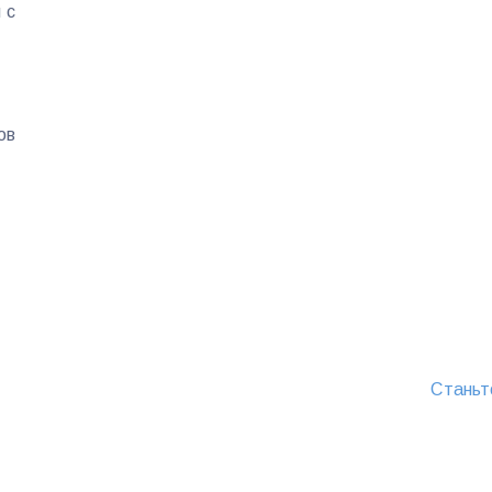
 с
ов
Станьт