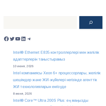
Поиск
Facebook
Twitter
YouTube
LinkedIn
Telegram
Intel® Ethernet E835 контроллерлері мен желілік
адаптерлерін таныстырамыз
10 июня, 2026
Intel компаниясы Xeon 6+ процессорлары, желілік
шешімдер және ЖИ-жүйелері негізінде агенттік
ЖИ технологияларын енгізуде
8 июня, 2026
Intel® Core™ Ultra 200S Plus: ең маңызды