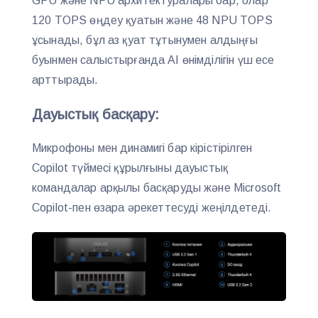
GPU және NPU архитектуралары бар, олар
120 TOPS өңдеу қуатын және 48 NPU TOPS
ұсынады, бұл аз қуат тұтынумен алдыңғы
буынмен салыстырғанда AI өнімділігін үш есе
арттырады.
Дауыстық басқару:
Микрофоны мен динамигі бар кірістірілген
Copilot түймесі құрылғыны дауыстық
командалар арқылы басқаруды және Microsoft
Copilot-пен өзара әрекеттесуді жеңілдетеді.