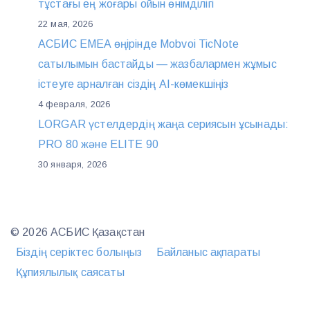
тұстағы ең жоғары ойын өнімділігі
22 мая, 2026
АСБИС EMEA өңірінде Mobvoi TicNote
сатылымын бастайды — жазбалармен жұмыс
істеуге арналған сіздің AI-көмекшіңіз
4 февраля, 2026
LORGAR үстелдердің жаңа сериясын ұсынады:
PRO 80 және ELITE 90
30 января, 2026
© 2026 АСБИС Қазақстан
Біздің серіктес болыңыз
Байланыс ақпараты
Құпиялылық саясаты