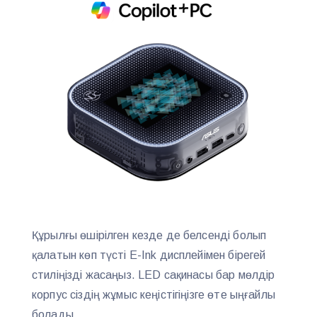
Құрылғы өшірілген кезде де белсенді болып
қалатын көп түсті E-Ink дисплейімен бірегей
стиліңізді жасаңыз. LED сақинасы бар мөлдір
корпус сіздің жұмыс кеңістігіңізге өте ыңғайлы
болады.