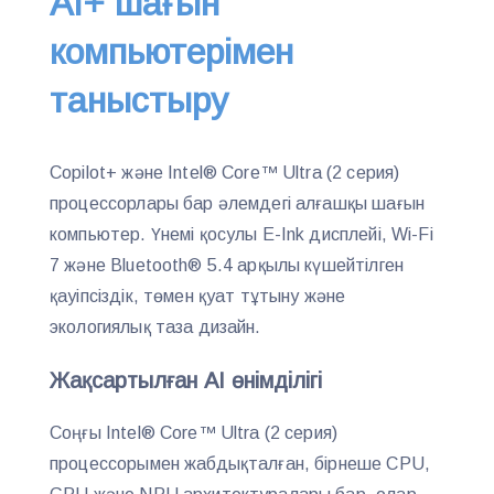
AI+ шағын
компьютерімен
таныстыру
Copilot+ және Intel® Core™ Ultra (2 серия)
процессорлары бар әлемдегі алғашқы шағын
компьютер. Үнемі қосулы E-Ink дисплейі, Wi-Fi
7 және Bluetooth® 5.4 арқылы күшейтілген
қауіпсіздік, төмен қуат тұтыну және
экологиялық таза дизайн.
Жақсартылған AI өнімділігі
Соңғы Intel® Core™ Ultra (2 серия)
процессорымен жабдықталған, бірнеше CPU,