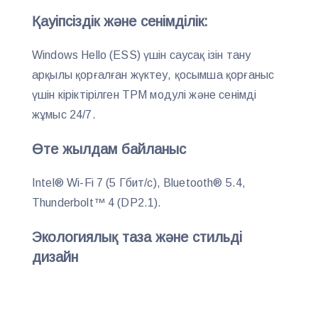
Қауіпсіздік және сенімділік:
Windows Hello (ESS) үшін саусақ ізін тану
арқылы қорғалған жүктеу, қосымша қорғаныс
үшін кіріктірілген TPM модулі және сенімді
жұмыс 24/7.
Өте жылдам байланыс
Intel® Wi-Fi 7 (5 Гбит/с), Bluetooth® 5.4,
Thunderbolt™ 4 (DP2.1).
Экологиялық таза және стильді
дизайн