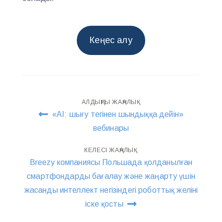
Кеңес алу
Навигация
АЛДЫҢҒЫ ЖАҢАЛЫҚ
«AI: шығу тегінен шындыққа дейін»
по
вебинары
записям
КЕЛЕСІ ЖАҢАЛЫҚ
Breezy компаниясы Польшада қолданылған
смартфондарды бағалау және жаңарту үшін
жасанды интеллект негізіндегі роботтық желіні
іске қосты