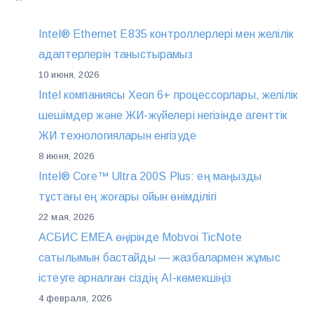
Intel® Ethernet E835 контроллерлері мен желілік
адаптерлерін таныстырамыз
10 июня, 2026
Intel компаниясы Xeon 6+ процессорлары, желілік
шешімдер және ЖИ-жүйелері негізінде агенттік
ЖИ технологияларын енгізуде
8 июня, 2026
Intel® Core™ Ultra 200S Plus: ең маңызды
тұстағы ең жоғары ойын өнімділігі
22 мая, 2026
АСБИС EMEA өңірінде Mobvoi TicNote
сатылымын бастайды — жазбалармен жұмыс
істеуге арналған сіздің AI-көмекшіңіз
4 февраля, 2026