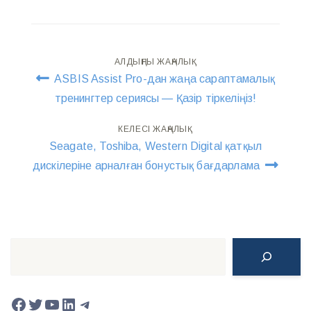
Навигация
АЛДЫҢҒЫ ЖАҢАЛЫҚ
ASBIS Assist Pro-дан жаңа сараптамалық
по
тренингтер сериясы — Қазір тіркеліңіз!
записям
КЕЛЕСІ ЖАҢАЛЫҚ
Seagate, Toshiba, Western Digital қатқыл
дискілеріне арналған бонустық бағдарлама
Поиск
Facebook
Twitter
YouTube
LinkedIn
Telegram