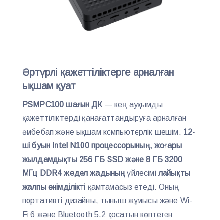
Әртүрлі қажеттіліктерге арналған
ықшам қуат
PSMPC100 шағын ДК
— кең ауқымды
қажеттіліктерді қанағаттандыруға арналған
әмбебап және ықшам компьютерлік шешім.
12-
ші буын Intel N100 процессорының, жоғары
жылдамдықты 256 ГБ SSD және 8 ГБ 3200
МГц DDR4 жедел жадының
үйлесімі
лайықты
жалпы өнімділікті
қамтамасыз етеді. Оның
портативті дизайны, тыныш жұмысы және Wi-
Fi 6 және Bluetooth 5.2 қосатын көптеген