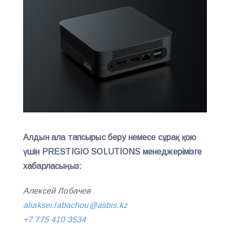
Алдын ала тапсырыс беру немесе сұрақ қою
үшін PRESTIGIO SOLUTIONS менеджерімізге
хабарласыңыз:
Алексей Лобачев
aliaksei.labachou@asbis.kz
+7 775 410 3534