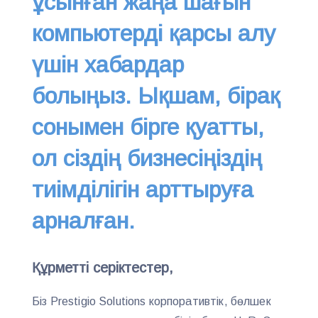
ұсынған жаңа шағын
компьютерді қарсы алу
үшін хабардар
болыңыз. Ықшам, бірақ
сонымен бірге қуатты,
ол сіздің бизнесіңіздің
тиімділігін арттыруға
арналған.
Құрметті серіктестер,
Біз Prestigio Solutions корпоративтік, бөлшек