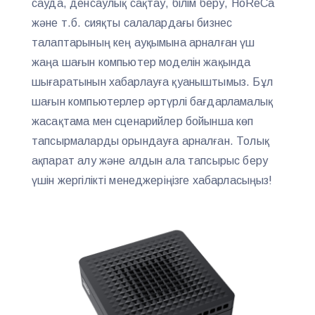
сауда, денсаулық сақтау, білім беру, HoReCa
және т.б. сияқты салалардағы бизнес
талаптарының кең ауқымына арналған үш
жаңа шағын компьютер моделін жақында
шығаратынын хабарлауға қуаныштымыз. Бұл
шағын компьютерлер әртүрлі бағдарламалық
жасақтама мен сценарийлер бойынша көп
тапсырмаларды орындауға арналған. Толық
ақпарат алу және алдын ала тапсырыс беру
үшін жергілікті менеджеріңізге хабарласыңыз!