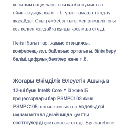
қосылым опциялары оны кәсіби жұмыстан
ойын-сауыққа және т.б. үшін тамаша таңдау
жасайды. Оның әмбебаптығы мен өнімділігі оны
кез келген жағдайға құнды қосымша етеді.
Негізгі бағыттар:
жұмыс станциясы,
конференц-зал, байланыс орталығы, білім беру
бөлімі, цифрлық белгілер және т.б.
Жоғары Өнімділік Әлеуетін Ашыңыз
12-ші буын Intel® Core™ i3 және i5
процессорлары бар PSMPC103 және
PSMPC105
шағын компьютер
модельдері
ықшам металл дизайнында қуатты
есептеулерді
қамтамасыз етеді. Бұл barebone