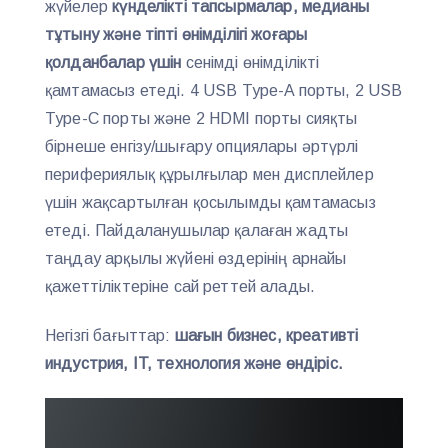
жүйелер
күнделікті тапсырмалар, медианы
тұтыну және тіпті өнімділігі жоғары
қолданбалар үшін
сенімді өнімділікті
қамтамасыз етеді. 4 USB Type-A порты, 2 USB
Type-C порты және 2 HDMI порты сияқты
бірнеше енгізу/шығару опциялары әртүрлі
перифериялық құрылғылар мен дисплейлер
үшін жақсартылған қосылымды қамтамасыз
етеді. Пайдаланушылар қалаған жадты
таңдау арқылы жүйені өздерінің арнайы
қажеттіліктеріне сай реттей алады.
Негізгі бағыттар:
шағын бизнес, креативті
индустрия, IT, технология және өндіріс.