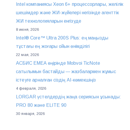
Intel компаниясы Xeon 6+ процессорлары, желілік
шешімдер және ЖИ-жүйелері негізінде агенттік
ЖИ технологияларын енгізуде
8 июня, 2026
Intel® Core™ Ultra 200S Plus: ең маңызды
тұстағы ең жоғары ойын өнімділігі
22 мая, 2026
АСБИС EMEA өңірінде Mobvoi TicNote
сатылымын бастайды — жазбалармен жұмыс
істеуге арналған сіздің AI-көмекшіңіз
4 февраля, 2026
LORGAR үстелдердің жаңа сериясын ұсынады:
PRO 80 және ELITE 90
30 января, 2026