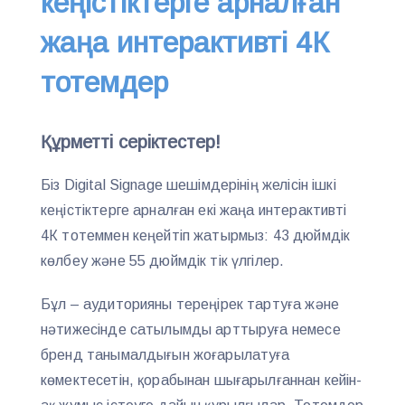
кеңістіктерге арналған
жаңа интерактивті 4К
тотемдер
Құрметті серіктестер!
Біз Digital Signage шешімдерінің желісін ішкі
кеңістіктерге арналған екі жаңа интерактивті
4К тотеммен кеңейтіп жатырмыз: 43 дюймдік
көлбеу және 55 дюймдік тік үлгілер.
Бұл – аудиторияны тереңірек тартуға және
нәтижесінде сатылымды арттыруға немесе
бренд танымалдығын жоғарылатуға
көмектесетін, қорабынан шығарылғаннан кейін-