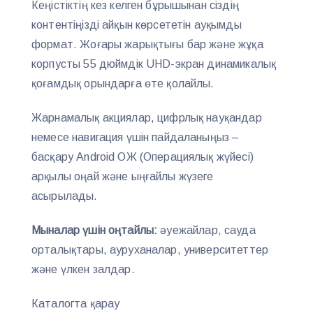
Кеңістіктің кез келген бұрышынан сіздің
контентіңізді айқын көрсететін ауқымды
формат. Жоғары жарықтығы бар және жұқа
корпусты 55 дюймдік UHD-экран динамикалық
қоғамдық орындарға өте қолайлы.
Жарнамалық акциялар, цифрлық науқандар
немесе навигация үшін пайдаланыңыз –
басқару Android ОЖ (Операциялық жүйесі)
арқылы оңай және ыңғайлы жүзеге
асырылады.
Мыналар үшін оңтайлы:
әуежайлар, сауда
орталықтары, ауруханалар, университеттер
және үлкен залдар.
Каталогта қарау