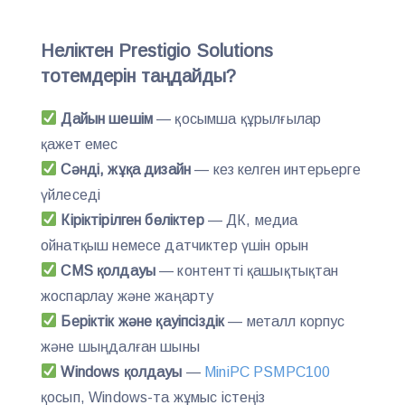
Неліктен Prestigio Solutions
тотемдерін таңдайды?
Дайын шешім
— қосымша құрылғылар
қажет емес
Сәнді, жұқа дизайн
— кез келген интерьерге
үйлеседі
Кіріктірілген бөліктер
— ДК, медиа
ойнатқыш немесе датчиктер үшін орын
CMS қолдауы
— контентті қашықтықтан
жоспарлау және жаңарту
Беріктік және қауіпсіздік
— металл корпус
және шыңдалған шыны
Windows қолдауы
—
MiniPC PSMPC100
қосып, Windows-та жұмыс істеңіз