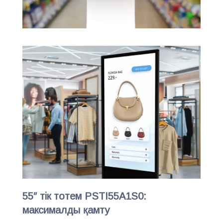
55″ тік тотем PSTI55A1S0:
максималды қамту