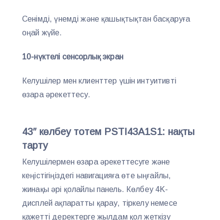
Сенімді, үнемді және қашықтықтан басқаруға
оңай жүйе.
10-нүктелі сенсорлық экран
Келушілер мен клиенттер үшін интуитивті
өзара әрекеттесу.
43″ көлбеу тотем PSTI43A1S1: нақты
тарту
Келушілермен өзара әрекеттесуге және
кеңістігіңіздегі навигацияға өте ыңғайлы,
жинақы әрі қолайлы панель. Көлбеу 4K-
дисплей ақпаратты қарау, тіркелу немесе
қажетті деректерге жылдам қол жеткізу