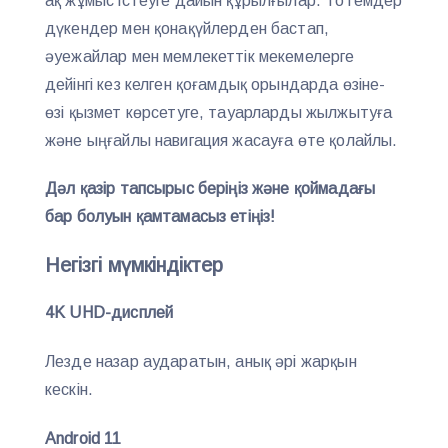
ақ жұмыс істеуге дайын құрылғылар. Тотемдер
дүкендер мен қонақүйлерден бастап,
әуежайлар мен мемлекеттік мекемелерге
дейінгі кез келген қоғамдық орындарда өзіне-
өзі қызмет көрсетуге, тауарларды жылжытуға
және ыңғайлы навигация жасауға өте қолайлы.
Дәл қазір тапсырыс беріңіз және қоймадағы
бар болуын қамтамасыз етіңіз!
Негізгі мүмкіндіктер
4K UHD-дисплей
Лезде назар аударатын, анық әрі жарқын
кескін.
Android 11