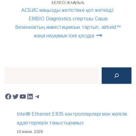
КЕЛЕСІ ЖАҢАЛЫҚ
АСБИС маңызды жетістікке қол жеткізді:
EMBIO Diagnostics спортшы Саша
Везенковтың инвестициясын тартып, airbeld™
жаңа науқанын іске қосуда
Поиск
Facebook
Twitter
YouTube
LinkedIn
Telegram
Intel® Ethernet E835 контроллерлері мен желілік
адаптерлерін таныстырамыз
10 июня, 2026