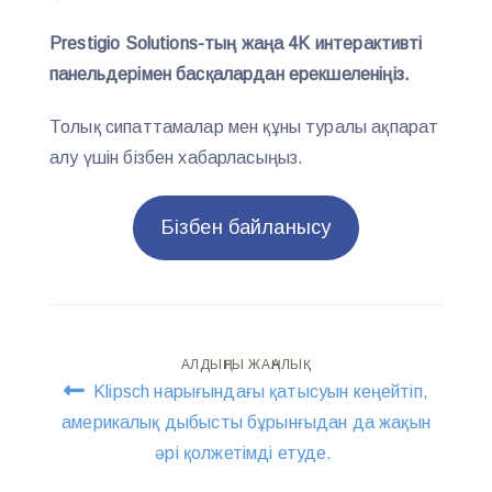
Prestigio Solutions-тың жаңа 4K интерактивті
панельдерімен басқалардан ерекшеленіңіз.
Толық сипаттамалар мен құны туралы ақпарат
алу үшін бізбен хабарласыңыз.
Бізбен байланысу
Навигация
АЛДЫҢҒЫ ЖАҢАЛЫҚ
Klipsch нарығындағы қатысуын кеңейтіп,
по
америкалық дыбысты бұрынғыдан да жақын
әрі қолжетімді етуде.
записям