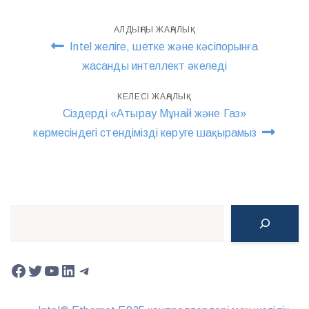
Навигация
АЛДЫҢҒЫ ЖАҢАЛЫҚ
Intel желіге, шетке және кәсіпорынға
по
жасанды интеллект әкеледі
записям
КЕЛЕСІ ЖАҢАЛЫҚ
Сіздерді «Атырау Мұнай және Газ»
көрмесіндегі стендімізді көруге шақырамыз
Поиск
Facebook
Twitter
YouTube
LinkedIn
Telegram