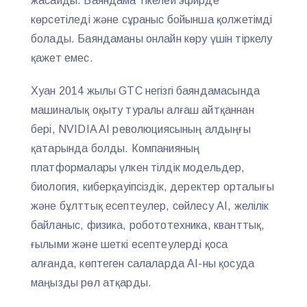
жасайды. Баяндама тікелей эфирде
көрсетіледі және сұраныс бойынша қолжетімді
болады. Баяндаманы онлайн көру үшін тіркелу
қажет емес.
Хуан 2014 жылы GTC негізгі баяндамасында
машиналық оқыту туралы алғаш айтқаннан
бері, NVIDIA AI революциясының алдыңғы
қатарында болды. Компанияның
платформалары үлкен тілдік модельдер,
биология, киберқауіпсіздік, деректер орталығы
және бұлттық есептеулер, сөйлесу AI, желілік
байланыс, физика, робототехника, кванттық,
ғылыми және шеткі есептеулерді қоса
алғанда, көптеген салаларда AI-ны қосуда
маңызды рөл атқарды.