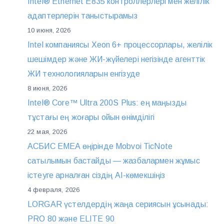
Intel® Ethernet E835 контроллерлері мен желілік
адаптерлерін таныстырамыз
10 июня, 2026
Intel компаниясы Xeon 6+ процессорлары, желілік
шешімдер және ЖИ-жүйелері негізінде агенттік
ЖИ технологияларын енгізуде
8 июня, 2026
Intel® Core™ Ultra 200S Plus: ең маңызды
тұстағы ең жоғары ойын өнімділігі
22 мая, 2026
АСБИС EMEA өңірінде Mobvoi TicNote
сатылымын бастайды — жазбалармен жұмыс
істеуге арналған сіздің AI-көмекшіңіз
4 февраля, 2026
LORGAR үстелдердің жаңа сериясын ұсынады:
PRO 80 және ELITE 90