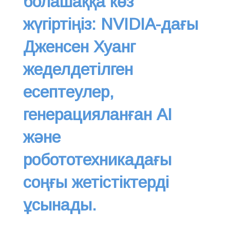
болашаққа көз
жүгіртіңіз: NVIDIA-дағы
Дженсен Хуанг
жеделдетілген
есептеулер,
генерацияланған AI
және
робототехникадағы
соңғы жетістіктерді
ұсынады.