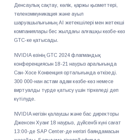
Денсаулық сақтау, көлік, қаржы қызметтері,
телекоммуникация және ауыл
шаруашылығының AI жетекшілері мен жетекші
компаниялары бес жылдағы алғашқы көзбе-көз
GTC-ке қатысады.
NVIDIA өзінің GTC 2024 флагмандық
конференциясын 18-21 наурыз аралығында
Сан-Хосе Конвенция орталығында өткізеді.
300 000-нан астам адам көзбе-көз немесе
виртуалды түрде қатысу үшін тіркеледі деп
күтілуде.
NVIDIA негізін қалаушы және бас директоры
Дженсен Хуанг 18 наурыз, дүйсенбі күні сағат
13:00-де SAP Center-де негізгі баяндамасын