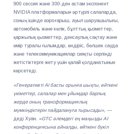
900 сессия және 300-ден астам экспонент
NVIDIA платформаларын әртүрлі салаларда,
соның ішінде аэроғарыш, ауыл шаруашылығы,
автомобиль және көлік, бұлттық қызметтер,
қаржылық қызметтер, денсаулық сақтау және
өмір туралы ғылымдар, өндіріс, бөлшек сауда
және телекоммуникациялар сияқты серпінді
жетістіктерге жету үшін қалай қолданатынын
көрсетеді.
«Генеративті AI басты орынға шықты, өйткені
үкіметтер, салалар мен ұйымдар барлық
жерде оның трансформациялық
мүмкіндіктерін пайдалануға тырысады»
, —
деді Хуан.
«GTC әлемдегі ең маңызды AI
конференциясына айналды, өйткені бүкіл