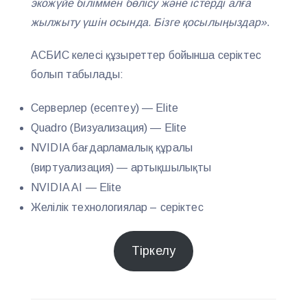
экожүйе біліммен бөлісу және істерді алға
жылжыту үшін осында. Бізге қосылыңыздар»
.
АСБИС келесі құзыреттер бойынша серіктес
болып табылады:
Серверлер (есептеу) — Elite
Quadro (Визуализация) — Elite
NVIDIA бағдарламалық құралы
(виртуализация) — артықшылықты
NVIDIA AI — Elite
Желілік технологиялар – серіктес
Тіркелу