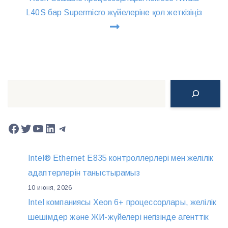
L40S бар Supermicro жүйелеріне қол жеткізіңіз
Поиск
Facebook
Twitter
YouTube
LinkedIn
Telegram
Intel® Ethernet E835 контроллерлері мен желілік
адаптерлерін таныстырамыз
10 июня, 2026
Intel компаниясы Xeon 6+ процессорлары, желілік
шешімдер және ЖИ-жүйелері негізінде агенттік