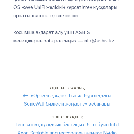
OS және UniFi желісінің көрсетілген нұсқалары
орнатылғанына көз жеткізіңіз.
Қосымша ақпарат алу үшін ASBIS
менеджеріне хабарласыңыз — info@asbis.kz
Навигация
АЛДЫҢҒЫ ЖАҢАЛЫҚ
«Орталық және Шығыс Еуропадағы
по
SonicWall бизнесін жаңарту» вебинары
записям
КЕЛЕСІ ЖАҢАЛЫҚ
Тегін сынақ нұсқасын бастаңыз: 5-ші буын Intel
Xeon Scalable процессорлары немесе Nvidia