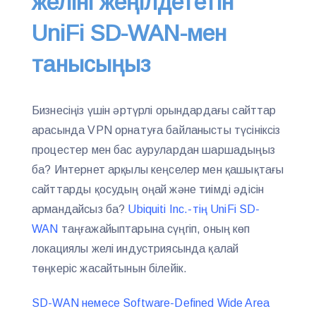
желіні жеңілдететін
UniFi SD-WAN-мен
танысыңыз
Бизнесіңіз үшін әртүрлі орындардағы сайттар
арасында VPN орнатуға байланысты түсініксіз
процестер мен бас аурулардан шаршадыңыз
ба? Интернет арқылы кеңселер мен қашықтағы
сайттарды қосудың оңай және тиімді әдісін
армандайсыз ба?
Ubiquiti Inc.-тің UniFi SD-
WAN
таңғажайыптарына сүңгіп, оның көп
локациялы желі индустриясында қалай
төңкеріс жасайтынын білейік.
SD-WAN немесе Software-Defined Wide Area