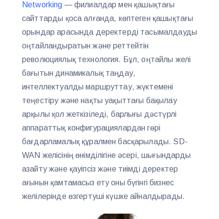
Networking
— филиалдар мен қашықтағы
сайттарды қоса алғанда, көптеген қашықтағы
орындар арасында деректерді тасымалдауды
оңтайландыратын және реттейтін
революциялық технология. Бұл, оңтайлы желі
бағытын динамикалық таңдау,
интеллектуалды маршруттау, жүктемені
теңестіру және нақты уақыттағы бақылау
арқылы қол жеткізіледі, барлығы дәстүрлі
аппараттық конфигурациялардан гөрі
бағдарламалық құралмен басқарылады. SD-
WAN желісінің өнімділігіне әсері, шығындарды
азайту және қауіпсіз және тиімді деректер
ағынын қамтамасыз ету оны бүгінгі бизнес
желілерінде өзгертуші күшке айналдырады.