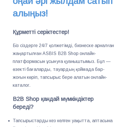
оңай әрі жылдам сатып
алыңыз!
Құрметті серіктестер!
Біз сіздерге 24/7 қолжетімді, бизнеске арналған
жаңартылған ASBIS B2B Shop онлайн-
платформасын ұсынуға қуаныштымыз. Бұл —
өзекті бағаларды, тауардың қоймада бар-
жоғын көріп, тапсырыс бере алатын онлайн-
каталог.
B2B Shop қандай мүмкіндіктер
береді?
Тапсырыстарды кез келген уақытта, аптасына