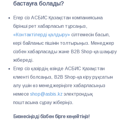
бастауға болады?
Егер сіз АСБИС Қазақстан компаниясына
бірінші рет хабарласып тұрсаңыз,
«Контактілерді қалдыру»
сілтемесін басып,
кері байланыс пішінін толтырыңыз. Менеджер
сізбен хабарласады және B2B Shop-қа шақыру
жібереді.
Егер сіз қазірдің өзінде АСБИС Қазақстан
клиенті болсаңыз, B2B Shop-қа кіру рұқсатын
алу үшін өз менеджеріңізге хабарласыңыз
немесе
shop@asbis.kz
электрондық
поштасына сұрау жіберіңіз.
Бизнесіңізді бізбен бірге кеңейтіңіз!