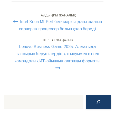
Навигация
АЛДЫҢҒЫ ЖАҢАЛЫҚ
Intel Xeon MLPerf бенчмаркындағы жалғыз
по
серверлік процессор болып қала береді
записям
КЕЛЕСІ ЖАҢАЛЫҚ
Lenovo Business Game 2025: Алматыда
тапсырыс берушілердің қатысуымен өткен
командалық ИТ-ойынның алғашқы форматы
Поиск