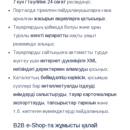
7 күн / тәулігіне 24 сағат
ресімдеңіз;
Порталда тіркелген пайдаланушыларға ғана
арналған
жасырын акцияларға қатысыңыз
;
Тауарлардың қоймада болуы және құны
туралы
өзекті ақпаратты
нақты уақыт
режимінде алыңыз;
Тауарларды сайтыңызға автоматты түрде
жүктеу үшін
интернет-дүкеніңізге XML
негізіндегі деректермен алмасуды
қосыңыз;
Каталогтың
бейімделгіш көрінісін
, қосымша
сүзгілері бар
интеллектуалды іздеуді
,
өнімдерді салыстыруды
,
тауар карточкаларын
экспорттауды
,
тапсырыстар тарихын
және
т.б. көптеген мүмкіндіктерді пайдаланыңыз.
B2B e-Shop-та жұмысты қалай