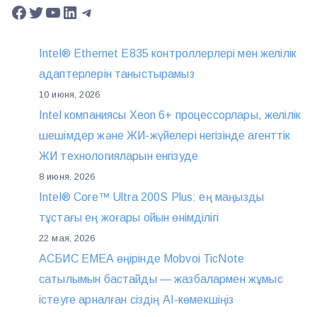
Facebook
Twitter
YouTube
LinkedIn
Telegram
Intel® Ethernet E835 контроллерлері мен желілік
адаптерлерін таныстырамыз
10 июня, 2026
Intel компаниясы Xeon 6+ процессорлары, желілік
шешімдер және ЖИ-жүйелері негізінде агенттік
ЖИ технологияларын енгізуде
8 июня, 2026
Intel® Core™ Ultra 200S Plus: ең маңызды
тұстағы ең жоғары ойын өнімділігі
22 мая, 2026
АСБИС EMEA өңірінде Mobvoi TicNote
сатылымын бастайды — жазбалармен жұмыс
істеуге арналған сіздің AI-көмекшіңіз